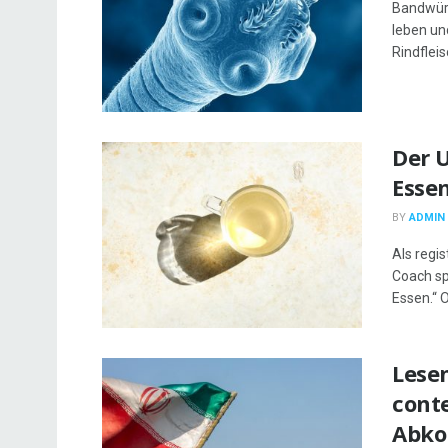
Bandwürm
leben un
Rindfleis
Der 
Esse
BY
ADMIN
Als regi
Coach sp
Essen.“ O
Lesen
cont
Abko