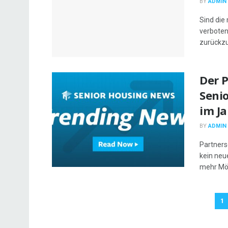
BY
ADMIN
Sind die
verboten
zurückzu
Der 
Seni
im Ja
BY
ADMIN
Partners
kein neu
mehr Mög
1