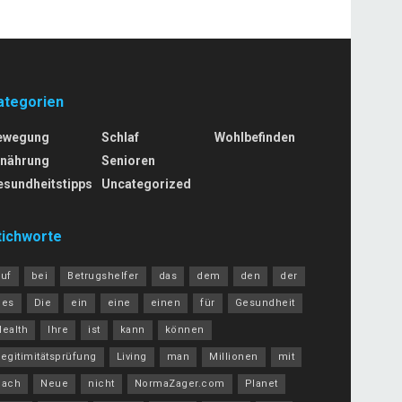
ategorien
ewegung
Schlaf
Wohlbefinden
rnährung
Senioren
esundheitstipps
Uncategorized
tichworte
auf
bei
Betrugshelfer
das
dem
den
der
des
Die
ein
eine
einen
für
Gesundheit
Health
Ihre
ist
kann
können
egitimitätsprüfung
Living
man
Millionen
mit
nach
Neue
nicht
NormaZager.com
Planet