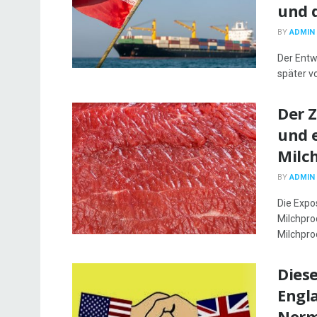
und 
BY
ADMIN
Der Entw
später vo
Der 
und e
Milc
BY
ADMIN
Die Expo
Milchpro
Milchprod
Dies
Engla
Norm