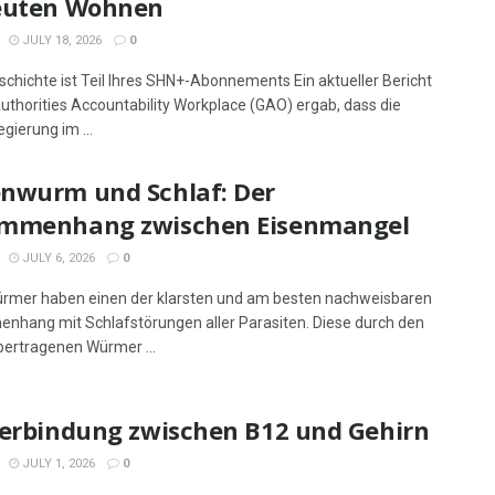
euten Wohnen
JULY 18, 2026
0
schichte ist Teil Ihres SHN+-Abonnements Ein aktueller Bericht
uthorities Accountability Workplace (GAO) ergab, dass die
gierung im ...
nwurm und Schlaf: Der
mmenhang zwischen Eisenmangel
JULY 6, 2026
0
mer haben einen der klarsten und am besten nachweisbaren
hang mit Schlafstörungen aller Parasiten. Diese durch den
ertragenen Würmer ...
Verbindung zwischen B12 und Gehirn
JULY 1, 2026
0