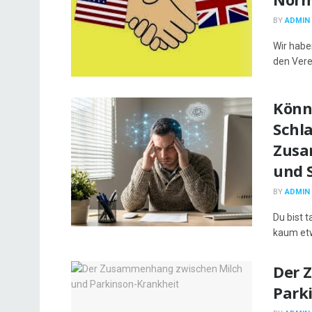
BY
ADMIN
Wir habe
den Vere
Könn
Schla
Zusa
und 
BY
ADMIN
Du bist 
kaum etw
Der 
Park