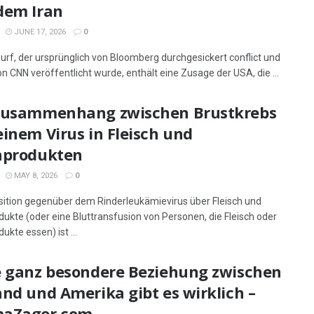
dem Iran
JUNE 17, 2026
0
urf, der ursprünglich von Bloomberg durchgesickert conflict und
n CNN veröffentlicht wurde, enthält eine Zusage der USA, die ...
Zusammenhang zwischen Brustkrebs
inem Virus in Fleisch und
hprodukten
MAY 8, 2026
0
sition gegenüber dem Rinderleukämievirus über Fleisch und
dukte (oder eine Bluttransfusion von Personen, die Fleisch oder
ukte essen) ist ...
e ganz besondere Beziehung zwischen
nd und Amerika gibt es wirklich –
aZager.com