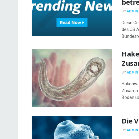
betr
BY
ADMIN
Diese Ge
des US A
Bundesre
Hake
Zusa
BY
ADMIN
Hakenwür
Zusammen
Boden üb
Die 
BY
ADMIN