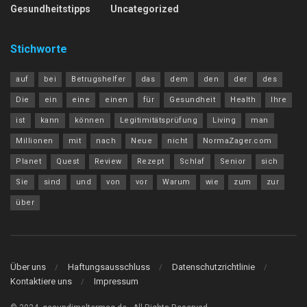
Gesundheitstipps
Uncategorized
Stichworte
auf
bei
Betrugshelfer
das
dem
den
der
des
Die
ein
eine
einen
für
Gesundheit
Health
Ihre
ist
kann
können
Legitimitätsprüfung
Living
man
Millionen
mit
nach
Neue
nicht
NormaZager.com
Planet
Quest
Review
Rezept
Schlaf
Senior
sich
Sie
sind
und
von
vor
Warum
wie
zum
zur
über
Über uns
Haftungsausschluss
Datenschutzrichtlinie
Kontaktiere uns
Impressum