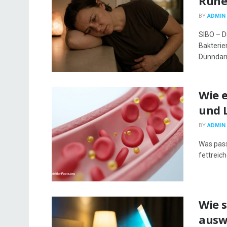
Ruhe 
BY
ADMIN
SIBO – D
Bakterie
Dünndarm
Wie e
und 
BY
ADMIN
Was pass
fettreich
Wie s
auswi