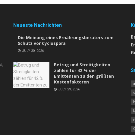
Neueste Nachrichten
K
Die Meinung eines Ernährungsberaters zum
B
Schutz vor Cyclospora
E
JULY 30, 2026
G
Betrug und Streitigkeiten
s,
zählen für 42 % der
S
Emittenten zu den größten
Kostenfaktoren
JULY 29, 2026
L