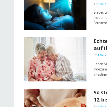
BY
ADMIN
Blaues L
modernen
Fernsehe
Echt
auf 
BY
ADMIN
Jeden Ma
innezuha
intestine 
So s
12 bi
BY
ADMIN