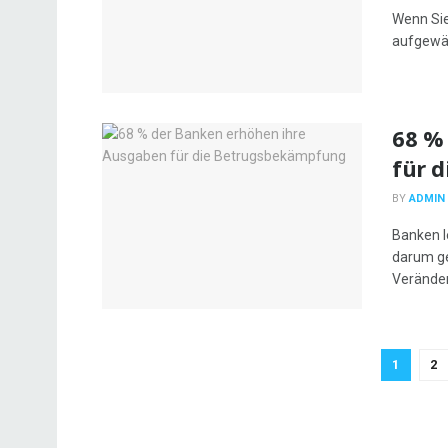
Wenn Sie 
aufgewär
68 %
für 
BY
ADMIN
Banken l
darum ge
Veränder
1
2