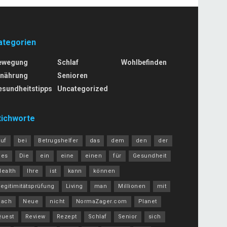
ategorien
ewegung
Schlaf
Wohlbefinden
rnährung
Senioren
esundheitstipps
Uncategorized
tichworte
auf
bei
Betrugshelfer
das
dem
den
der
des
Die
ein
eine
einen
für
Gesundheit
Health
Ihre
ist
kann
können
egitimitätsprüfung
Living
man
Millionen
mit
nach
Neue
nicht
NormaZager.com
Planet
Quest
Review
Rezept
Schlaf
Senior
sich