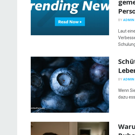
geme
Pers
BY
ADMIN
Laut ein
Verbesse
Schulunge
Schüt
Lebe
BY
ADMIN
Wenn Sie
dazu ess
Waru