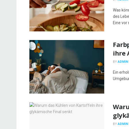
Was könn
des Lebe
Eine vor 
Farb
ihre
BY
ADMIN
Ein erho
Umgebung
Waru
glyk
BY
ADMIN