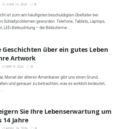
JUNE 10, 2026
0
icht ist zum am häufigsten beschuldigten Übeltäter bei
 Schlafproblemen geworden. Telefone, Tablets, Laptops,
r, LED-Beleuchtung – die Bildschirme ...
e Geschichten über ein gutes Leben
Ihre Artwork
MAY 8, 2026
0
i, Monat der älteren Amerikaner gibt uns einen Grund,
lten und genauer zu betrachten, was es wirklich bedeutet,
...
teigern Sie Ihre Lebenserwartung um
s 14 Jahre
APRIL 24, 2026
0