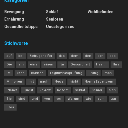
Kategorien
Bewegung
Schlaf
Wohlbefinden
Ernährung
Senioren
Gesundheitstipps
Uncategorized
Stichworte
auf
bei
Betrugshelfer
das
dem
den
der
des
Die
ein
eine
einen
für
Gesundheit
Health
Ihre
ist
kann
können
Legitimitätsprüfung
Living
man
Millionen
mit
nach
Neue
nicht
NormaZager.com
Planet
Quest
Review
Rezept
Schlaf
Senior
sich
Sie
sind
und
von
vor
Warum
wie
zum
zur
über