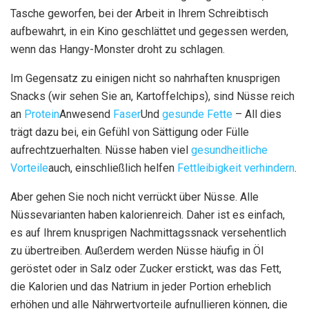
Tasche geworfen, bei der Arbeit in Ihrem Schreibtisch
aufbewahrt, in ein Kino geschlättet und gegessen werden,
wenn das Hangy-Monster droht zu schlagen.
Im Gegensatz zu einigen nicht so nahrhaften knusprigen
Snacks (wir sehen Sie an, Kartoffelchips), sind Nüsse reich
an
Protein
Anwesend
Faser
Und
gesunde Fette
– All dies
trägt dazu bei, ein Gefühl von Sättigung oder Fülle
aufrechtzuerhalten. Nüsse haben viel
gesundheitliche
Vorteile
auch, einschließlich helfen
Fettleibigkeit verhindern
.
Aber gehen Sie noch nicht verrückt über Nüsse. Alle
Nüssevarianten haben kalorienreich. Daher ist es einfach,
es auf Ihrem knusprigen Nachmittagssnack versehentlich
zu übertreiben. Außerdem werden Nüsse häufig in Öl
geröstet oder in Salz oder Zucker erstickt, was das Fett,
die Kalorien und das Natrium in jeder Portion erheblich
erhöhen und alle Nährwertvorteile aufnullieren können, die