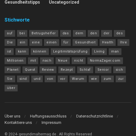
Gesundheitstipps
Uncategorized
Stichworte
auf
bei
Betrugshelfer
das
dem
den
der
des
Die
ein
eine
einen
für
Gesundheit
Health
Ihre
ist
kann
können
Legitimitätsprüfung
Living
man
Millionen
mit
nach
Neue
nicht
NormaZager.com
Planet
Quest
Review
Rezept
Schlaf
Senior
sich
Sie
sind
und
von
vor
Warum
wie
zum
zur
über
Über uns
Haftungsausschluss
Datenschutzrichtlinie
Kontaktiere uns
Impressum
© 2024- gesundimaltermag.de . All Rights Reserved