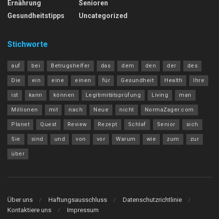
Ernährung
Senioren
Gesundheitstipps
Uncategorized
Stichworte
auf
bei
Betrugshelfer
das
dem
den
der
des
Die
ein
eine
einen
für
Gesundheit
Health
Ihre
ist
kann
können
Legitimitätsprüfung
Living
man
Millionen
mit
nach
Neue
nicht
NormaZager.com
Planet
Quest
Review
Rezept
Schlaf
Senior
sich
Sie
sind
und
von
vor
Warum
wie
zum
zur
über
Über uns
Haftungsausschluss
Datenschutzrichtlinie
Kontaktiere uns
Impressum