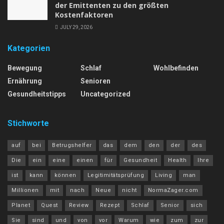
der Emittenten zu den größten
Kostenfaktoren
JULY 29, 2026
Kategorien
Bewegung
Schlaf
Wohlbefinden
Ernährung
Senioren
Gesundheitstipps
Uncategorized
Stichworte
auf
bei
Betrugshelfer
das
dem
den
der
des
Die
ein
eine
einen
für
Gesundheit
Health
Ihre
ist
kann
können
Legitimitätsprüfung
Living
man
Millionen
mit
nach
Neue
nicht
NormaZager.com
Planet
Quest
Review
Rezept
Schlaf
Senior
sich
Sie
sind
und
von
vor
Warum
wie
zum
zur