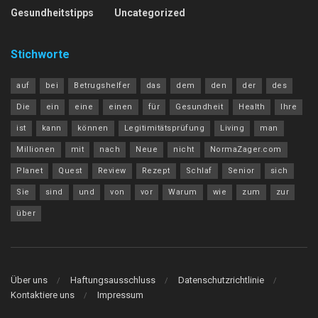
Gesundheitstipps
Uncategorized
Stichworte
auf
bei
Betrugshelfer
das
dem
den
der
des
Die
ein
eine
einen
für
Gesundheit
Health
Ihre
ist
kann
können
Legitimitätsprüfung
Living
man
Millionen
mit
nach
Neue
nicht
NormaZager.com
Planet
Quest
Review
Rezept
Schlaf
Senior
sich
Sie
sind
und
von
vor
Warum
wie
zum
zur
über
Über uns
Haftungsausschluss
Datenschutzrichtlinie
Kontaktiere uns
Impressum