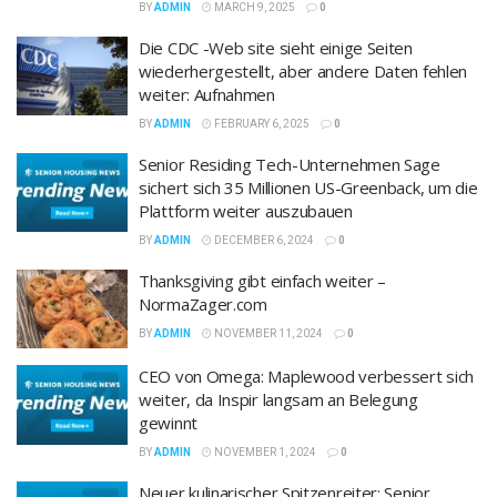
BY
ADMIN
MARCH 9, 2025
0
Die CDC -Web site sieht einige Seiten
wiederhergestellt, aber andere Daten fehlen
weiter: Aufnahmen
BY
ADMIN
FEBRUARY 6, 2025
0
Senior Residing Tech-Unternehmen Sage
sichert sich 35 Millionen US-Greenback, um die
Plattform weiter auszubauen
BY
ADMIN
DECEMBER 6, 2024
0
Thanksgiving gibt einfach weiter –
NormaZager.com
BY
ADMIN
NOVEMBER 11, 2024
0
CEO von Omega: Maplewood verbessert sich
weiter, da Inspir langsam an Belegung
gewinnt
BY
ADMIN
NOVEMBER 1, 2024
0
Neuer kulinarischer Spitzenreiter: Senior