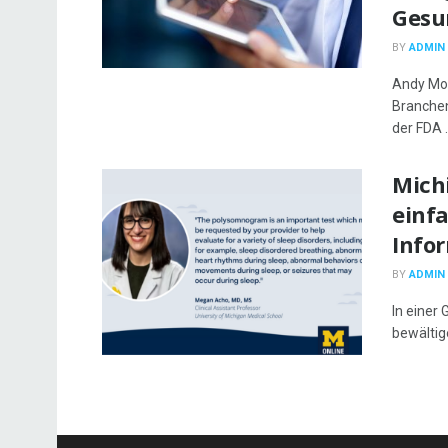
Gesu
BY
ADMIN
Andy Mol
Branchen
der FDA .
Michi
einf
Info
BY
ADMIN
In einer 
bewältige