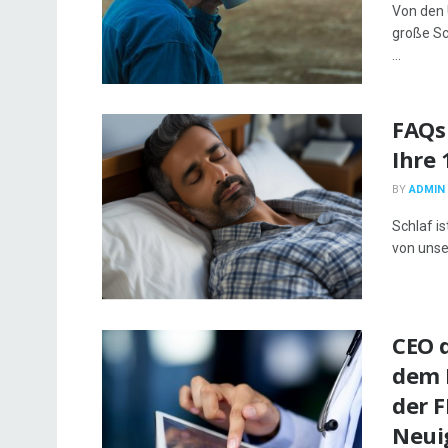
Von den 
große Sc
...
FAQs
Ihre
BY
ADMIN
Schlaf is
von unse
CEO d
dem 
der F
Neui