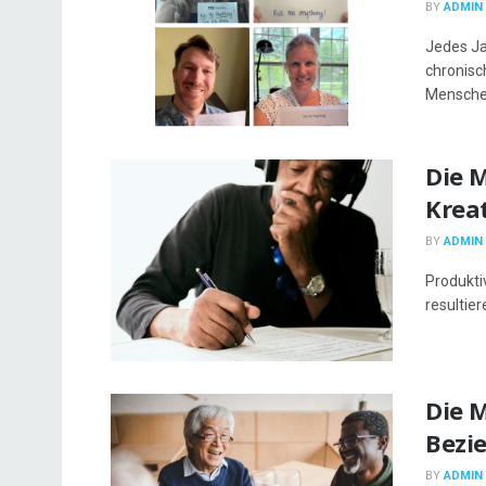
BY
ADMIN
Jedes Ja
chronisc
Menschen
Die 
Krea
BY
ADMIN
Produktiv
resultier
Die 
Bezi
BY
ADMIN