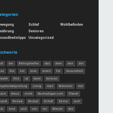
ategorien
ewegung
Schlaf
Wohlbefinden
rnährung
Senioren
esundheitstipps
Uncategorized
tichworte
auf
bei
Betrugshelfer
das
dem
den
der
des
Die
ein
eine
einen
für
Gesundheit
Health
Ihre
ist
kann
können
egitimitätsprüfung
Living
man
Millionen
mit
nach
Neue
nicht
NormaZager.com
Planet
Quest
Review
Rezept
Schlaf
Senior
sich
Sie
sind
und
von
vor
Warum
wie