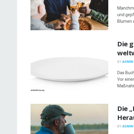
Manchmal
und gepf
Blumen a
Die 
welt
BY
ADMIN
Das Buch
Vor eine
Maßnahme
Die 
Hera
BY
ADMIN