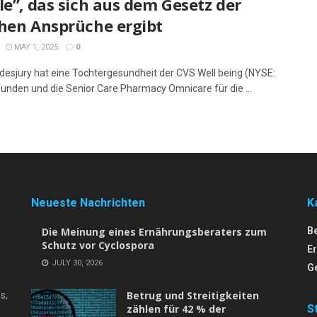
le”, das sich aus dem Gesetz der
chen Ansprüche ergibt
MAY 1, 2025
0
desjury hat eine Tochtergesundheit der CVS Well being (NYSE:
unden und die Senior Care Pharmacy Omnicare für die ...
Neueste Nachrichten
K
Die Meinung eines Ernährungsberaters zum
B
Schutz vor Cyclospora
E
JULY 30, 2026
G
Betrug und Streitigkeiten
s,
zählen für 42 % der
S