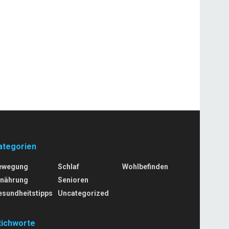
ategorien
ewegung
Schlaf
Wohlbefinden
rnährung
Senioren
esundheitstipps
Uncategorized
tichworte