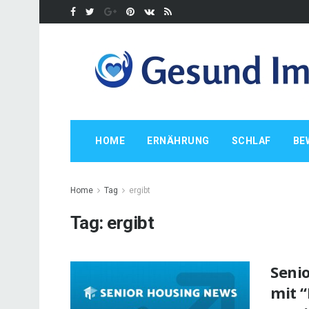
HOME
ERNÄHRUNG
SCHLAF
BE
Home
Tag
ergibt
Tag:
ergibt
Seni
mit 