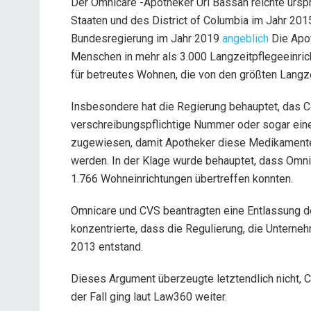
Der Omnicare -Apotheker Uri Bassan reichte ursp
Staaten und des District of Columbia im Jahr 201
Bundesregierung im Jahr 2019
angeblich
Die Apot
Menschen in mehr als 3.000 Langzeitpflegeeinrich
für betreutes Wohnen, die von den größten Langz
Insbesondere hat die Regierung behauptet, das
verschreibungspflichtige Nummer oder sogar eine
zugewiesen, damit Apotheker diese Medikamente
werden. In der Klage wurde behauptet, dass Omn
1.766 Wohneinrichtungen übertreffen konnten.
Omnicare und CVS beantragten eine Entlassung de
konzentrierte, dass die Regulierung, die Unterneh
2013 entstand.
Dieses Argument überzeugte letztendlich nicht, 
der Fall ging laut Law360 weiter.