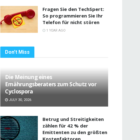
Fragen Sie den TechSpert:
So programmieren Sie Ihr
Telefon für nicht stören
1 YEAR AGO
Don't Miss
Die Meinung eines
Ernährungsberaters zum Schutz vor
Cyclospora
JULY 30, 2026
Betrug und Streitigkeiten
zählen für 42 % der
Emittenten zu den größten
Kostenfaktoren