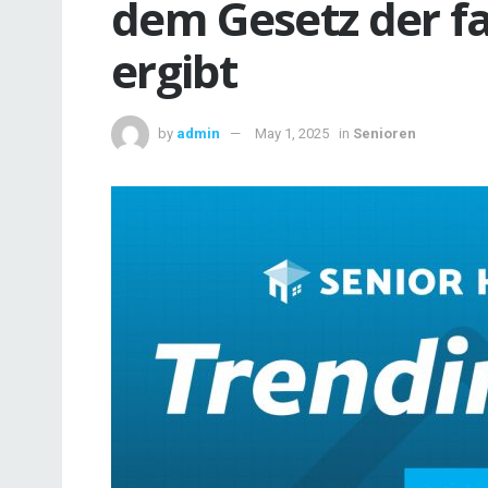
dem Gesetz der f
ergibt
by
admin
May 1, 2025
in
Senioren