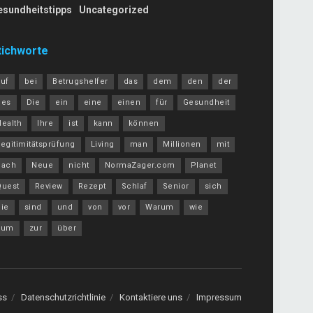
esundheitstipps
Uncategorized
tichworte
auf
bei
Betrugshelfer
das
dem
den
der
des
Die
ein
eine
einen
für
Gesundheit
Health
Ihre
ist
kann
können
egitimitätsprüfung
Living
man
Millionen
mit
nach
Neue
nicht
NormaZager.com
Planet
Quest
Review
Rezept
Schlaf
Senior
sich
Sie
sind
und
von
vor
Warum
wie
zum
zur
über
ss
Datenschutzrichtlinie
Kontaktiere uns
Impressum