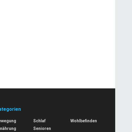
ategorien
ewegung
Schlaf
Wohlbefinden
rnährung
Senioren