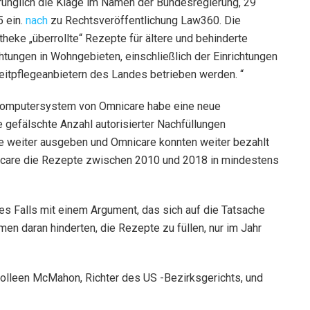
rünglich die Klage im Namen der Bundesregierung, 29
5 ein.
nach
zu Rechtsveröffentlichung Law360. Die
heke „überrollte“ Rezepte für ältere und behinderte
tungen in Wohngebieten, einschließlich der Einrichtungen
eitpflegeanbietern des Landes betrieben werden. “
 Computersystem von Omnicare habe eine neue
 gefälschte Anzahl autorisierter Nachfüllungen
 weiter ausgeben und Omnicare konnten weiter bezahlt
icare die Rezepte zwischen 2010 und 2018 in mindestens
s Falls mit einem Argument, das sich auf die Tatsache
men daran hinderten, die Rezepte zu füllen, nur im Jahr
Colleen McMahon, Richter des US -Bezirksgerichts, und