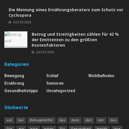
Die Meinung eines Ernährungsberaters zum Schutz vor
Cyclospora
JULY 30, 2026
Betrug und Streitigkeiten zählen für 42 %
der Emittenten zu den größten
Kostenfaktoren
JULY 29, 2026
Kategorien
Bewegung
Schlaf
Wohlbefinden
Ernährung
Senioren
Gesundheitstipps
Uncategorized
Stichworte
auf
bei
Betrugshelfer
das
dem
den
der
des
Die
ein
eine
einen
für
Gesundheit
Health
Ihre