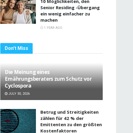
10 Möglichkeiten, den
Senior Residing -Übergang
ein wenig einfacher zu
machen
1 YEAR AGO
Don't Miss
Die Meinung eines
Ernährungsberaters zum Schutz vor
Cyclospora
JULY 30, 2026
Betrug und Streitigkeiten
zählen für 42 % der
Emittenten zu den größten
Kostenfaktoren