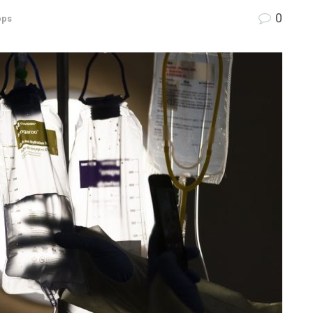
0
pps