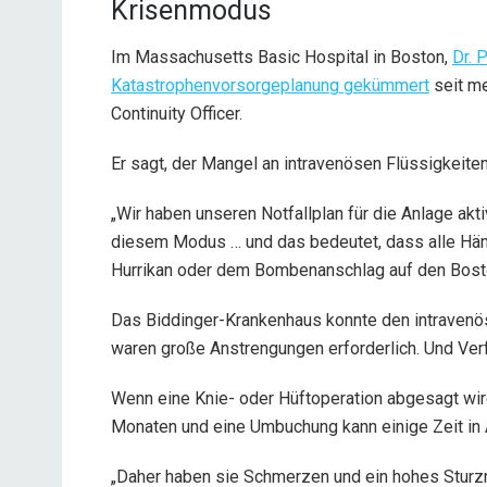
Krisenmodus
Im Massachusetts Basic Hospital in Boston,
Dr. 
Katastrophenvorsorgeplanung gekümmert
seit me
Continuity Officer.
Er sagt, der Mangel an intravenösen Flüssigkeiten
„Wir haben unseren Notfallplan für die Anlage aktiv
diesem Modus … und das bedeutet, dass alle Händ
Hurrikan oder dem Bombenanschlag auf den Bosto
Das Biddinger-Krankenhaus konnte den intravenö
waren große Anstrengungen erforderlich. Und Ve
Wenn eine Knie- oder Hüftoperation abgesagt wir
Monaten und eine Umbuchung kann einige Zeit in
„Daher haben sie Schmerzen und ein hohes Sturzri