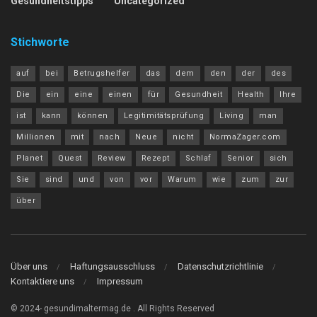
Gesundheitstipps
Uncategorized
Stichworte
auf
bei
Betrugshelfer
das
dem
den
der
des
Die
ein
eine
einen
für
Gesundheit
Health
Ihre
ist
kann
können
Legitimitätsprüfung
Living
man
Millionen
mit
nach
Neue
nicht
NormaZager.com
Planet
Quest
Review
Rezept
Schlaf
Senior
sich
Sie
sind
und
von
vor
Warum
wie
zum
zur
über
Über uns
Haftungsausschluss
Datenschutzrichtlinie
Kontaktiere uns
Impressum
© 2024- gesundimaltermag.de . All Rights Reserved