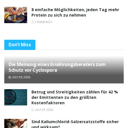
8 einfache Möglichkeiten, jeden Tag mehr
Protein zu sich zu nehmen
2 YEARS AGO
Don't Miss
Die Meinung eines Ernährungsberaters zum
Schutz vor Cyclospora
JULY 30, 2026
Betrug und Streitigkeiten zählen für 42 %
der Emittenten zu den größten
Kostenfaktoren
JULY 29, 2026
Sind Kaliumchlorid-Salzersatzstoffe sicher
und wirksam?