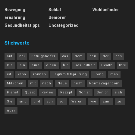
Bewegung
Schlaf
Wohlbefinden
Ernährung
Senioren
Gesundheitstipps
Uncategorized
Stichworte
auf
bei
Betrugshelfer
das
dem
den
der
des
Die
ein
eine
einen
für
Gesundheit
Health
Ihre
ist
kann
können
Legitimitätsprüfung
Living
man
Millionen
mit
nach
Neue
nicht
NormaZager.com
Planet
Quest
Review
Rezept
Schlaf
Senior
sich
Sie
sind
und
von
vor
Warum
wie
zum
zur
über