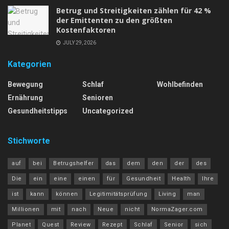
Betrug und Streitigkeiten zählen für 42 %
der Emittenten zu den größten
Kostenfaktoren
JULY 29, 2026
Kategorien
Bewegung
Schlaf
Wohlbefinden
Ernährung
Senioren
Gesundheitstipps
Uncategorized
Stichworte
auf
bei
Betrugshelfer
das
dem
den
der
des
Die
ein
eine
einen
für
Gesundheit
Health
Ihre
ist
kann
können
Legitimitätsprüfung
Living
man
Millionen
mit
nach
Neue
nicht
NormaZager.com
Planet
Quest
Review
Rezept
Schlaf
Senior
sich