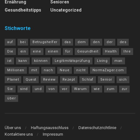
Ernährung
Senioren
Gesundheitstipps
Uncategorized
Stichworte
auf
bei
Betrugshelfer
das
dem
den
der
des
Die
ein
eine
einen
für
Gesundheit
Health
Ihre
ist
kann
können
Legitimitätsprüfung
Living
man
Millionen
mit
nach
Neue
nicht
NormaZager.com
Planet
Quest
Review
Rezept
Schlaf
Senior
sich
Sie
sind
und
von
vor
Warum
wie
zum
zur
über
Über uns
Haftungsausschluss
Datenschutzrichtlinie
Kontaktiere uns
Impressum