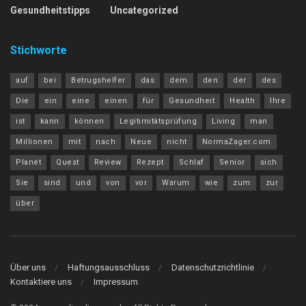
Gesundheitstipps
Uncategorized
Stichworte
auf
bei
Betrugshelfer
das
dem
den
der
des
Die
ein
eine
einen
für
Gesundheit
Health
Ihre
ist
kann
können
Legitimitätsprüfung
Living
man
Millionen
mit
nach
Neue
nicht
NormaZager.com
Planet
Quest
Review
Rezept
Schlaf
Senior
sich
Sie
sind
und
von
vor
Warum
wie
zum
zur
über
Über uns
Haftungsausschluss
Datenschutzrichtlinie
Kontaktiere uns
Impressum