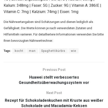
Kalium:
348
mg
|
Faser:
5
G
|
Zucker:
9
G
|
Vitamin A:
386
IE
|
Vitamin C:
7
mg
|
Kalzium:
74
mg
|
Eisen:
1
mg
Die Nährwertangaben sind Schätzungen und dienen lediglich als
Gefälligkeit. Die Werte können je nach verwendeten Zutaten und
Hilfsmitteln variieren. Für detailliertere Informationen verwenden Sie bitte
Ihren bevorzugten Nährwertrechner.
Tags:
kocht
man
Spaghettikürbis
wie
Previous Post
Huawei stellt verbessertes
Gesundheitsüberwachungssystem vor
Next Post
Rezept für Schokoladenkuchen mit Kruste aus weißer
Schokolade und Macadamia-Keksen