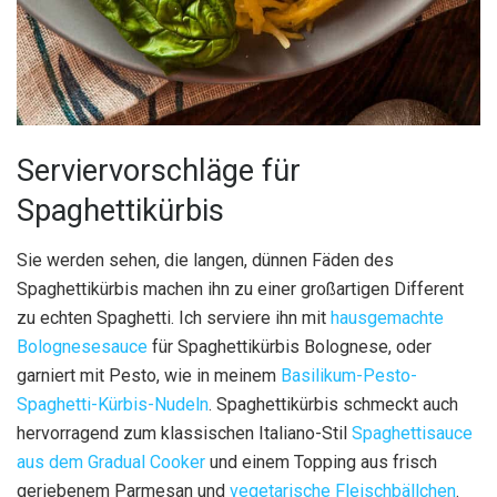
Serviervorschläge für
Spaghettikürbis
Sie werden sehen, die langen, dünnen Fäden des
Spaghettikürbis machen ihn zu einer großartigen Different
zu echten Spaghetti. Ich serviere ihn mit
hausgemachte
Bolognesesauce
für Spaghettikürbis Bolognese, oder
garniert mit Pesto, wie in meinem
Basilikum-Pesto-
Spaghetti-Kürbis-Nudeln
. Spaghettikürbis schmeckt auch
hervorragend zum klassischen Italiano-Stil
Spaghettisauce
aus dem Gradual Cooker
und einem Topping aus frisch
geriebenem Parmesan und
vegetarische Fleischbällchen
.