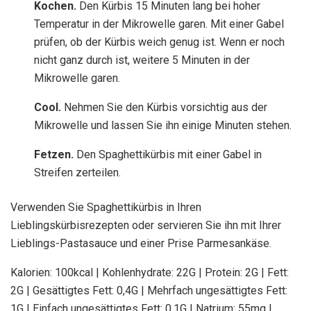
Kochen.
Den Kürbis 15 Minuten lang bei hoher
Temperatur in der Mikrowelle garen. Mit einer Gabel
prüfen, ob der Kürbis weich genug ist. Wenn er noch
nicht ganz durch ist, weitere 5 Minuten in der
Mikrowelle garen.
Cool.
Nehmen Sie den Kürbis vorsichtig aus der
Mikrowelle und lassen Sie ihn einige Minuten stehen.
Fetzen.
Den Spaghettikürbis mit einer Gabel in
Streifen zerteilen.
Verwenden Sie Spaghettikürbis in Ihren
Lieblingskürbisrezepten oder servieren Sie ihn mit Ihrer
Lieblings-Pastasauce und einer Prise Parmesankäse.
Kalorien:
100
kcal
|
Kohlenhydrate:
22
G
|
Protein:
2
G
|
Fett:
2
G
|
Gesättigtes Fett:
0,4
G
|
Mehrfach ungesättigtes Fett:
1
G
|
Einfach ungesättigtes Fett:
0,1
G
|
Natrium:
55
mg
|