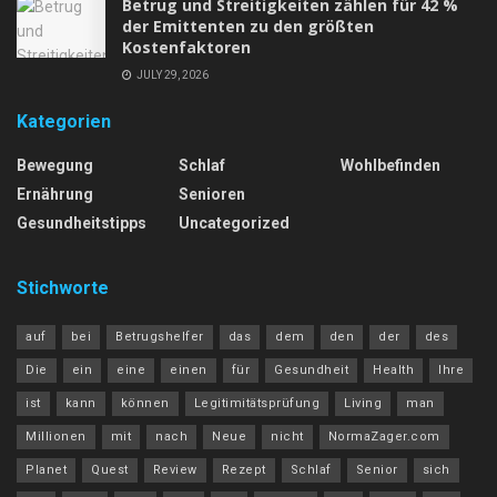
Betrug und Streitigkeiten zählen für 42 %
der Emittenten zu den größten
Kostenfaktoren
JULY 29, 2026
Kategorien
Bewegung
Schlaf
Wohlbefinden
Ernährung
Senioren
Gesundheitstipps
Uncategorized
Stichworte
auf
bei
Betrugshelfer
das
dem
den
der
des
Die
ein
eine
einen
für
Gesundheit
Health
Ihre
ist
kann
können
Legitimitätsprüfung
Living
man
Millionen
mit
nach
Neue
nicht
NormaZager.com
Planet
Quest
Review
Rezept
Schlaf
Senior
sich