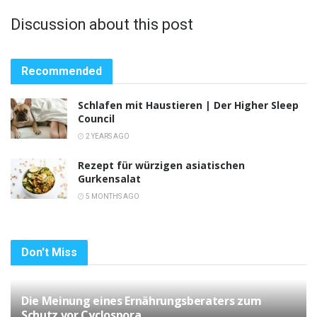
Discussion about this post
Recommended
Schlafen mit Haustieren | Der Higher Sleep
Council
2 YEARS AGO
Rezept für würzigen asiatischen
Gurkensalat
5 MONTHS AGO
Don't Miss
Die Meinung eines Ernährungsberaters zum
Schutz vor Cyclospora