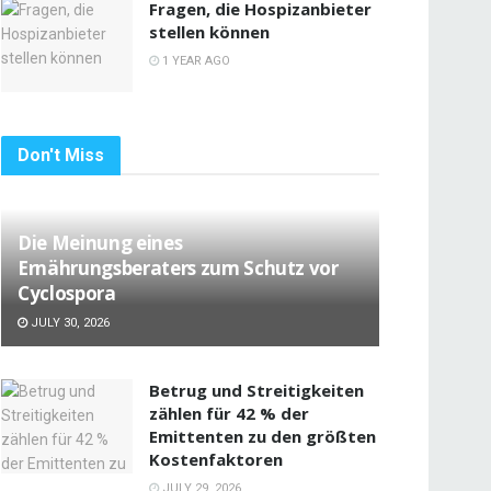
Fragen, die Hospizanbieter
stellen können
1 YEAR AGO
Don't Miss
Die Meinung eines
Ernährungsberaters zum Schutz vor
Cyclospora
JULY 30, 2026
Betrug und Streitigkeiten
zählen für 42 % der
Emittenten zu den größten
Kostenfaktoren
JULY 29, 2026