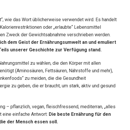
iät“, wie das Wort üblicherweise verwendet wird. Es handelt
 Kalorienrestriktionen oder „erlaubte“ Lebensmittel
chen Zweck der Gewichtsabnahme verschrieben werden.
 sich dem Geist der Ernährungsumwelt an und emuliert
eils unserer Geschichte zur Verfügung stand.
ahrungsmittel zu wählen, die den Körper mit allen
enötigt (Aminosäuren, Fettsäuren, Nährstoffe und mehr),
ankenfoods“ zu meiden, die die Gesundheit
ergie zu geben, die er braucht, um stark, aktiv und gesund
g – pflanzlich, vegan, fleischfressend, mediterran, „alles
nt eine einfache Antwort:
Die beste Ernährung für den
ie der Mensch essen soll.