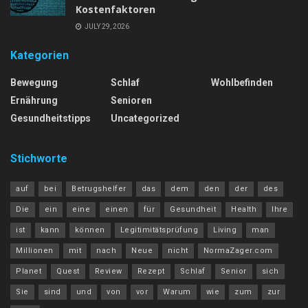
Kostenfaktoren
JULY 29, 2026
Kategorien
Bewegung
Schlaf
Wohlbefinden
Ernährung
Senioren
Gesundheitstipps
Uncategorized
Stichworte
auf
bei
Betrugshelfer
das
dem
den
der
des
Die
ein
eine
einen
für
Gesundheit
Health
Ihre
ist
kann
können
Legitimitätsprüfung
Living
man
Millionen
mit
nach
Neue
nicht
NormaZager.com
Planet
Quest
Review
Rezept
Schlaf
Senior
sich
Sie
sind
und
von
vor
Warum
wie
zum
zur