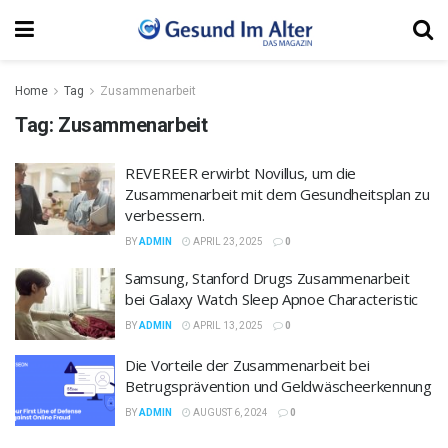
Home
Tag
Zusammenarbeit
Tag:
Zusammenarbeit
REVEREER erwirbt Novillus, um die
Zusammenarbeit mit dem Gesundheitsplan zu
verbessern.
BY
ADMIN
APRIL 23, 2025
0
Samsung, Stanford Drugs Zusammenarbeit
bei Galaxy Watch Sleep Apnoe Characteristic
BY
ADMIN
APRIL 13, 2025
0
Die Vorteile der Zusammenarbeit bei
Betrugsprävention und Geldwäscheerkennung
BY
ADMIN
AUGUST 6, 2024
0