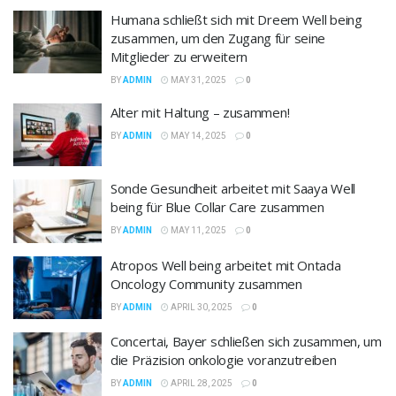
Humana schließt sich mit Dreem Well being
zusammen, um den Zugang für seine
Mitglieder zu erweitern
BY
ADMIN
MAY 31, 2025
0
Alter mit Haltung – zusammen!
BY
ADMIN
MAY 14, 2025
0
Sonde Gesundheit arbeitet mit Saaya Well
being für Blue Collar Care zusammen
BY
ADMIN
MAY 11, 2025
0
Atropos Well being arbeitet mit Ontada
Oncology Community zusammen
BY
ADMIN
APRIL 30, 2025
0
Concertai, Bayer schließen sich zusammen, um
die Präzision onkologie voranzutreiben
BY
ADMIN
APRIL 28, 2025
0