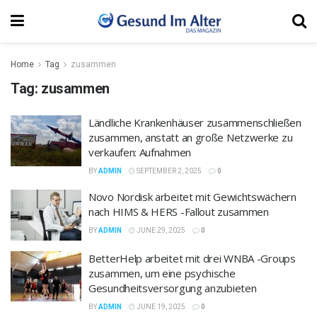
Home
Tag
zusammen
Tag:
zusammen
Ländliche Krankenhäuser zusammenschließen
zusammen, anstatt an große Netzwerke zu
verkaufen: Aufnahmen
BY
ADMIN
SEPTEMBER 2, 2025
0
Novo Nordisk arbeitet mit Gewichtswächern
nach HIMS & HERS -Fallout zusammen
BY
ADMIN
JUNE 29, 2025
0
BetterHelp arbeitet mit drei WNBA -Groups
zusammen, um eine psychische
Gesundheitsversorgung anzubieten
BY
ADMIN
JUNE 19, 2025
0