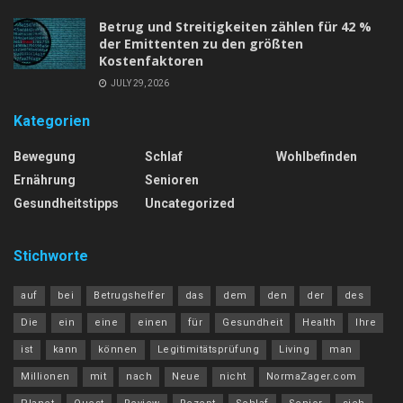
Betrug und Streitigkeiten zählen für 42 %
der Emittenten zu den größten
Kostenfaktoren
JULY 29, 2026
Kategorien
Bewegung
Schlaf
Wohlbefinden
Ernährung
Senioren
Gesundheitstipps
Uncategorized
Stichworte
auf
bei
Betrugshelfer
das
dem
den
der
des
Die
ein
eine
einen
für
Gesundheit
Health
Ihre
ist
kann
können
Legitimitätsprüfung
Living
man
Millionen
mit
nach
Neue
nicht
NormaZager.com