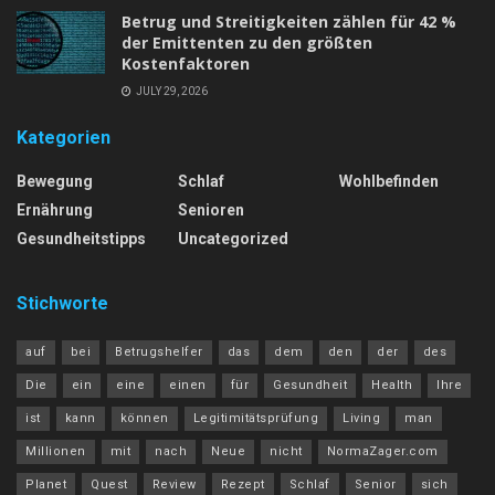
Betrug und Streitigkeiten zählen für 42 %
der Emittenten zu den größten
Kostenfaktoren
JULY 29, 2026
Kategorien
Bewegung
Schlaf
Wohlbefinden
Ernährung
Senioren
Gesundheitstipps
Uncategorized
Stichworte
auf
bei
Betrugshelfer
das
dem
den
der
des
Die
ein
eine
einen
für
Gesundheit
Health
Ihre
ist
kann
können
Legitimitätsprüfung
Living
man
Millionen
mit
nach
Neue
nicht
NormaZager.com
Planet
Quest
Review
Rezept
Schlaf
Senior
sich