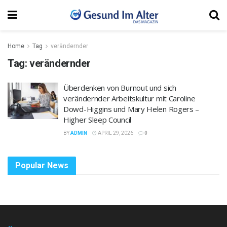
Home
Tag
verändernder
Tag:
verändernder
Überdenken von Burnout und sich
verändernder Arbeitskultur mit Caroline
Dowd-Higgins und Mary Helen Rogers –
Higher Sleep Council
BY
ADMIN
APRIL 29, 2026
0
Popular News