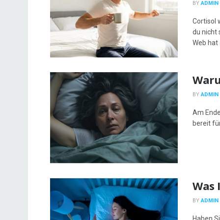
BY
ADMIN
Cortisol 
du nicht
Web hat e
Waru
BY
ADMIN
Am Ende 
bereit fü
Was I
BY
ADMIN
Haben Si