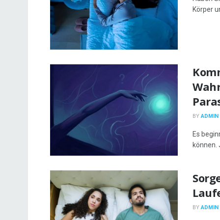
Körper u
Komm
Wahr
Paras
BY
ADMIN
Es begin
können. J
Sorge
Laufe
BY
ADMIN