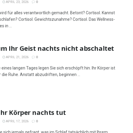
APRIL 23, 2026
0
wird für alles verantwortlich gemacht. Betont? Cortisol. Kannst
 schlafen? Cortisol. Gewichtszunahme? Cortisol. Das Wellness-
s in ...
m Ihr Geist nachts nicht abschaltet
APRIL 21, 2026
0
eines langen Tages legen Sie sich erschöpft hin. Ihr Körper ist
r die Ruhe. Anstatt abzudriften, beginnen ...
hr Körper nachts tut
APRIL 17, 2026
0
e sich jemals gefragt, was im Schlaf tatsächlich mit Ihrem