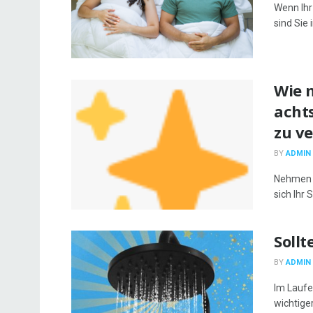
Wenn Ihr 
sind Sie 
Wie 
acht
zu v
BY
ADMIN
Nehmen S
sich Ihr 
Soll
BY
ADMIN
Im Laufe
wichtige