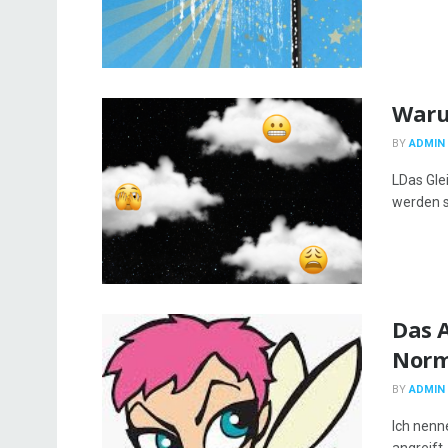
Waru
BY
ADMIN
LDas Gle
werden sa
Das 
Norm
BY
ADMIN
Ich nenn