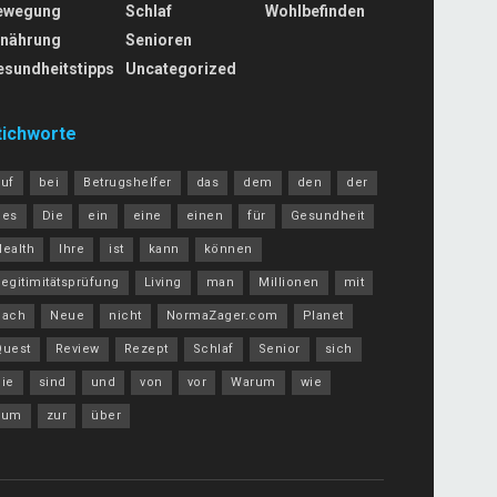
ewegung
Schlaf
Wohlbefinden
rnährung
Senioren
esundheitstipps
Uncategorized
tichworte
auf
bei
Betrugshelfer
das
dem
den
der
des
Die
ein
eine
einen
für
Gesundheit
Health
Ihre
ist
kann
können
egitimitätsprüfung
Living
man
Millionen
mit
nach
Neue
nicht
NormaZager.com
Planet
Quest
Review
Rezept
Schlaf
Senior
sich
Sie
sind
und
von
vor
Warum
wie
zum
zur
über