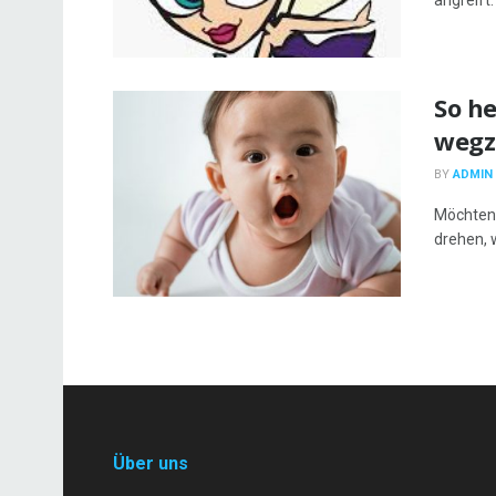
angreift.
So he
wegz
BY
ADMIN
Möchten 
drehen, 
Über uns