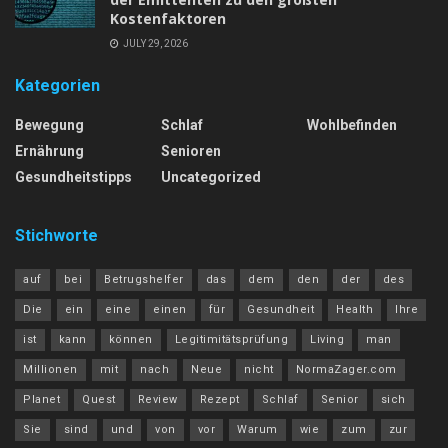
Kostenfaktoren
JULY 29, 2026
Kategorien
Bewegung
Schlaf
Wohlbefinden
Ernährung
Senioren
Gesundheitstipps
Uncategorized
Stichworte
auf
bei
Betrugshelfer
das
dem
den
der
des
Die
ein
eine
einen
für
Gesundheit
Health
Ihre
ist
kann
können
Legitimitätsprüfung
Living
man
Millionen
mit
nach
Neue
nicht
NormaZager.com
Planet
Quest
Review
Rezept
Schlaf
Senior
sich
Sie
sind
und
von
vor
Warum
wie
zum
zur