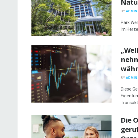
Natu
BY
ADMIN
Park Wel
im Herze
„Wel
nehm
währ
BY
ADMIN
Diese Ge
Eigentüm
Transakti
Die 
geru