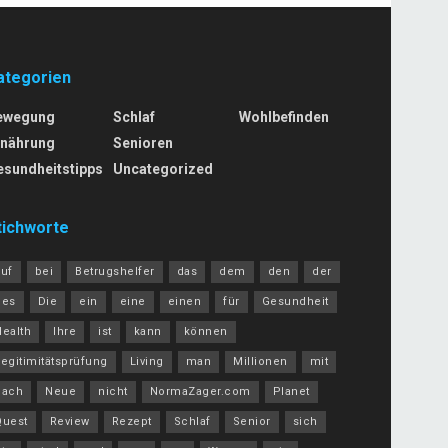
ategorien
ewegung
Schlaf
Wohlbefinden
rnährung
Senioren
esundheitstipps
Uncategorized
tichworte
auf
bei
Betrugshelfer
das
dem
den
der
des
Die
ein
eine
einen
für
Gesundheit
Health
Ihre
ist
kann
können
egitimitätsprüfung
Living
man
Millionen
mit
nach
Neue
nicht
NormaZager.com
Planet
Quest
Review
Rezept
Schlaf
Senior
sich