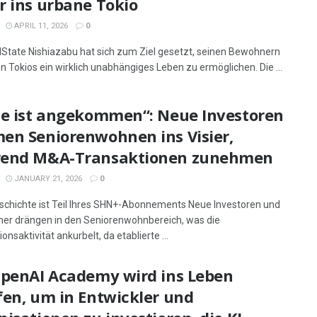
r ins urbane Tokio
APRIL 11, 2026
0
lState Nishiazabu hat sich zum Ziel gesetzt, seinen Bewohnern
n Tokios ein wirklich unabhängiges Leben zu ermöglichen. Die ...
le ist angekommen“: Neue Investoren
en Seniorenwohnen ins Visier,
end M&A-Transaktionen zunehmen
JANUARY 21, 2026
0
schichte ist Teil Ihres SHN+-Abonnements Neue Investoren und
er drängen in den Seniorenwohnbereich, was die
onsaktivität ankurbelt, da etablierte ...
OpenAI Academy wird ins Leben
fen, um in Entwickler und