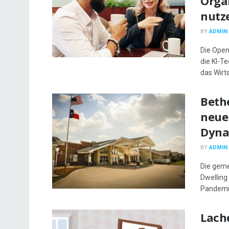
Organ
nutz
BY
ADMIN
Die Open
die KI-T
das Wirt
Bethe
neue
Dyna
BY
ADMIN
Die geme
Dwelling
Pandemie
Lache