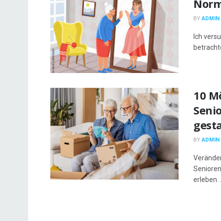
Norm
BY
ADMIN
Ich vers
betrachte
10 M
Seni
gest
BY
ADMIN
Veränder
Senioren
erleben. .