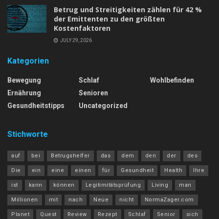
Betrug und Streitigkeiten zählen für 42 %
der Emittenten zu den größten
Kostenfaktoren
JULY 29, 2026
Kategorien
Bewegung
Schlaf
Wohlbefinden
Ernährung
Senioren
Gesundheitstipps
Uncategorized
Stichworte
auf
bei
Betrugshelfer
das
dem
den
der
des
Die
ein
eine
einen
für
Gesundheit
Health
Ihre
ist
kann
können
Legitimitätsprüfung
Living
man
Millionen
mit
nach
Neue
nicht
NormaZager.com
Planet
Quest
Review
Rezept
Schlaf
Senior
sich