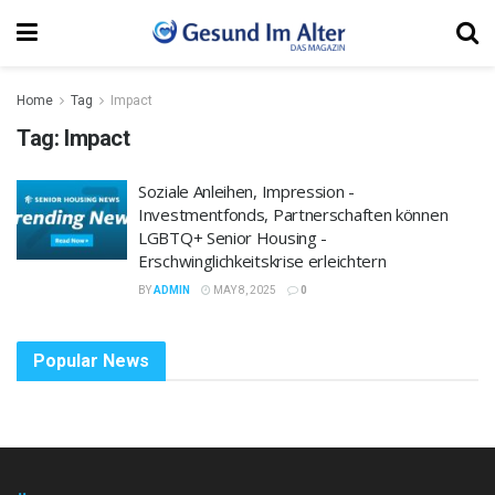
Home
Tag
Impact
Tag:
Impact
Soziale Anleihen, Impression -
Investmentfonds, Partnerschaften können
LGBTQ+ Senior Housing -
Erschwinglichkeitskrise erleichtern
BY
ADMIN
MAY 8, 2025
0
Popular News