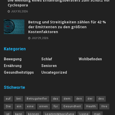
Die Meinung eines Ernährungsberaters zum Schutz vor
Cyclospora
JULY 30, 2026
Betrug und Streitigkeiten zählen für 42 %
der Emittenten zu den größten
Kostenfaktoren
JULY 29, 2026
Kategorien
Bewegung
Schlaf
Wohlbefinden
Ernährung
Senioren
Gesundheitstipps
Uncategorized
Stichworte
auf
bei
Betrugshelfer
das
dem
den
der
des
Die
ein
eine
einen
für
Gesundheit
Health
Ihre
ist
kann
können
Legitimitätsprüfung
Living
man