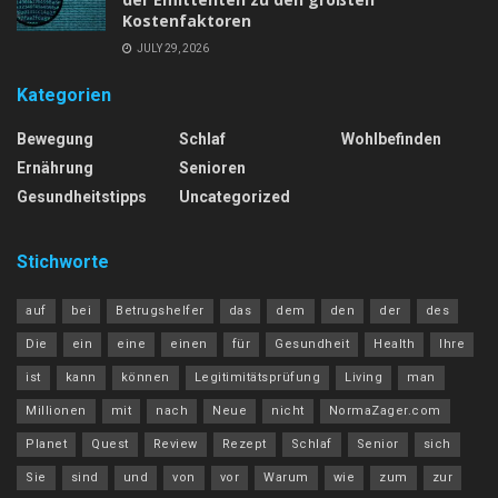
Kostenfaktoren
JULY 29, 2026
Kategorien
Bewegung
Schlaf
Wohlbefinden
Ernährung
Senioren
Gesundheitstipps
Uncategorized
Stichworte
auf
bei
Betrugshelfer
das
dem
den
der
des
Die
ein
eine
einen
für
Gesundheit
Health
Ihre
ist
kann
können
Legitimitätsprüfung
Living
man
Millionen
mit
nach
Neue
nicht
NormaZager.com
Planet
Quest
Review
Rezept
Schlaf
Senior
sich
Sie
sind
und
von
vor
Warum
wie
zum
zur