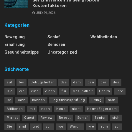
Kostenfaktoren
JULY 29, 2026
Kategorien
Bewegung
Schlaf
Wohlbefinden
Ernährung
Senioren
Gesundheitstipps
Uncategorized
Stichworte
auf
bei
Betrugshelfer
das
dem
den
der
des
Die
ein
eine
einen
für
Gesundheit
Health
Ihre
ist
kann
können
Legitimitätsprüfung
Living
man
Millionen
mit
nach
Neue
nicht
NormaZager.com
Planet
Quest
Review
Rezept
Schlaf
Senior
sich
Sie
sind
und
von
vor
Warum
wie
zum
zur