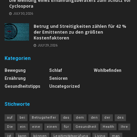
Die Meinung eines Ernährungsberaters zum Schutz vor
Cyclospora
JULY 30, 2026
Betrug und Streitigkeiten zählen für 42 %
der Emittenten zu den größten
Kostenfaktoren
JULY 29, 2026
Kategorien
Bewegung
Schlaf
Wohlbefinden
Ernährung
Senioren
Gesundheitstipps
Uncategorized
Stichworte
auf
bei
Betrugshelfer
das
dem
den
der
des
Die
ein
eine
einen
für
Gesundheit
Health
Ihre
ist
kann
können
Legitimitätsprüfung
Living
man