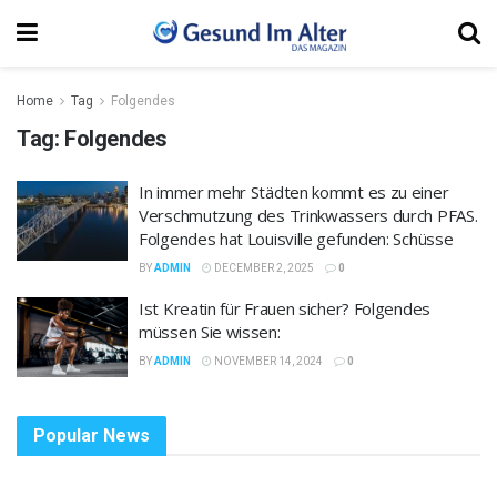
Home
Tag
Folgendes
Tag:
Folgendes
In immer mehr Städten kommt es zu einer
Verschmutzung des Trinkwassers durch PFAS.
Folgendes hat Louisville gefunden: Schüsse
BY
ADMIN
DECEMBER 2, 2025
0
Ist Kreatin für Frauen sicher? Folgendes
müssen Sie wissen:
BY
ADMIN
NOVEMBER 14, 2024
0
Popular News