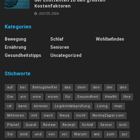
Kostenfaktoren
JULY 29, 2026
Kategorien
Bewegung
Schlaf
Wohlbefinden
Ernährung
Senioren
Gesundheitstipps
Uncategorized
Stichworte
auf
bei
Betrugshelfer
das
dem
den
der
des
Die
ein
eine
einen
für
Gesundheit
Health
Ihre
ist
kann
können
Legitimitätsprüfung
Living
man
Millionen
mit
nach
Neue
nicht
NormaZager.com
Planet
Quest
Review
Rezept
Schlaf
Senior
sich
Sie
sind
und
von
vor
Warum
wie
zum
zur