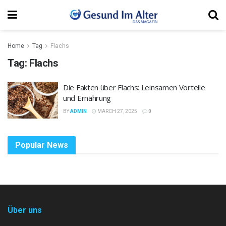
Home
Tag
Flachs
Tag:
Flachs
Die Fakten über Flachs: Leinsamen Vorteile
und Ernährung
BY
ADMIN
MARCH 27, 2025
0
Popular News
Über uns