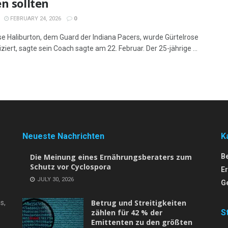
n sollten
FEBRUARY 24, 2026
0
se Haliburton, dem Guard der Indiana Pacers, wurde Gürtelrose
ziert, sagte sein Coach sagte am 22. Februar. Der 25-jährige ...
Neueste Nachrichten
K
Die Meinung eines Ernährungsberaters zum
B
Schutz vor Cyclospora
E
JULY 30, 2026
G
Betrug und Streitigkeiten
s,
zählen für 42 % der
S
Emittenten zu den größten