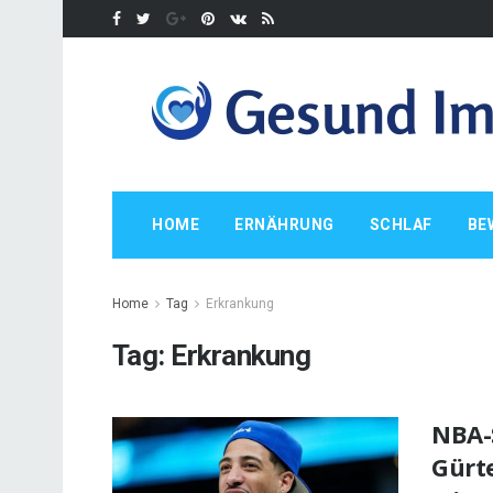
HOME
ERNÄHRUNG
SCHLAF
BE
Home
Tag
Erkrankung
Tag:
Erkrankung
NBA-
Gürte