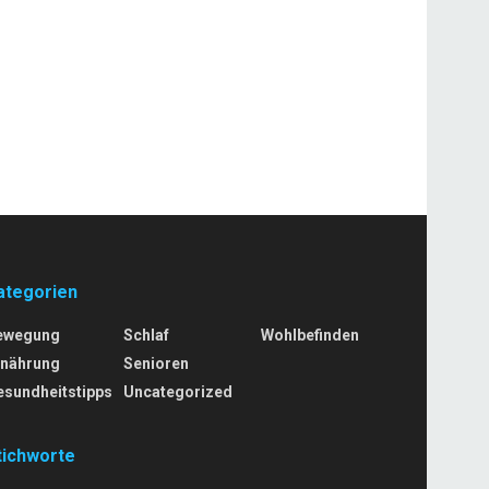
ategorien
ewegung
Schlaf
Wohlbefinden
rnährung
Senioren
esundheitstipps
Uncategorized
tichworte