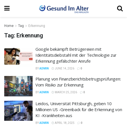
Home
Tag
Erkennung
Tag:
Erkennung
Google bekämpft Betrügereien mit
Identitätsdiebstahl mit der Technologie zur
Erkennung gefälschter Anrufe
BY
ADMIN
JUNE 14, 2026
0
Planung von Finanzberichtsbetrugsprüfungen:
Vom Risiko zur Erkennung
BY
ADMIN
MARCH 25, 2026
0
Leidos, Universität Pittsburgh, geben 10
Millionen US -Greenback für die Erkennung von
KI -Krankheiten aus
BY
ADMIN
APRIL 18, 2025
0