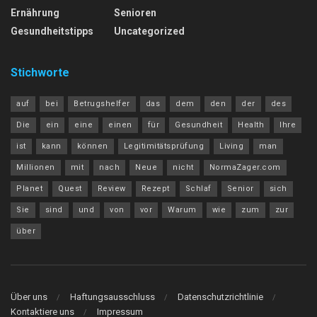
Ernährung
Senioren
Gesundheitstipps
Uncategorized
Stichworte
auf
bei
Betrugshelfer
das
dem
den
der
des
Die
ein
eine
einen
für
Gesundheit
Health
Ihre
ist
kann
können
Legitimitätsprüfung
Living
man
Millionen
mit
nach
Neue
nicht
NormaZager.com
Planet
Quest
Review
Rezept
Schlaf
Senior
sich
Sie
sind
und
von
vor
Warum
wie
zum
zur
über
Über uns
Haftungsausschluss
Datenschutzrichtlinie
Kontaktiere uns
Impressum