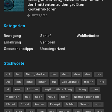
der Emittenten zu den größten
Kostenfaktoren
JULY 29, 2026
Kategorien
Bewegung
Schlaf
Wohlbefinden
Ernährung
Senioren
Gesundheitstipps
Uncategorized
Stichworte
auf
bei
Betrugshelfer
das
dem
den
der
des
Die
ein
eine
einen
für
Gesundheit
Health
Ihre
ist
kann
können
Legitimitätsprüfung
Living
man
Millionen
mit
nach
Neue
nicht
NormaZager.com
Planet
Quest
Review
Rezept
Schlaf
Senior
sich
Sie
sind
und
von
vor
Warum
wie
zum
zur