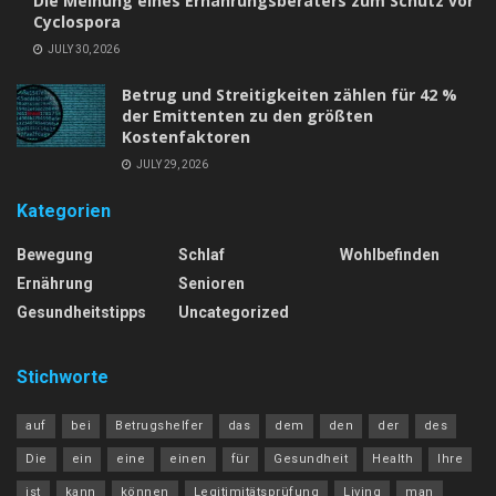
Die Meinung eines Ernährungsberaters zum Schutz vor
Cyclospora
JULY 30, 2026
Betrug und Streitigkeiten zählen für 42 %
der Emittenten zu den größten
Kostenfaktoren
JULY 29, 2026
Kategorien
Bewegung
Schlaf
Wohlbefinden
Ernährung
Senioren
Gesundheitstipps
Uncategorized
Stichworte
auf
bei
Betrugshelfer
das
dem
den
der
des
Die
ein
eine
einen
für
Gesundheit
Health
Ihre
ist
kann
können
Legitimitätsprüfung
Living
man