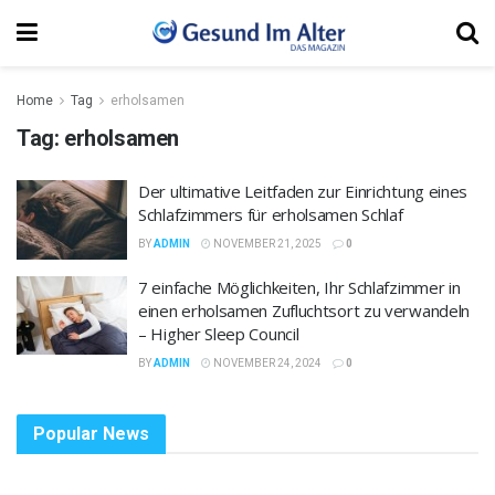
Home
Tag
erholsamen
Tag:
erholsamen
Der ultimative Leitfaden zur Einrichtung eines
Schlafzimmers für erholsamen Schlaf
BY
ADMIN
NOVEMBER 21, 2025
0
7 einfache Möglichkeiten, Ihr Schlafzimmer in
einen erholsamen Zufluchtsort zu verwandeln
– Higher Sleep Council
BY
ADMIN
NOVEMBER 24, 2024
0
Popular News