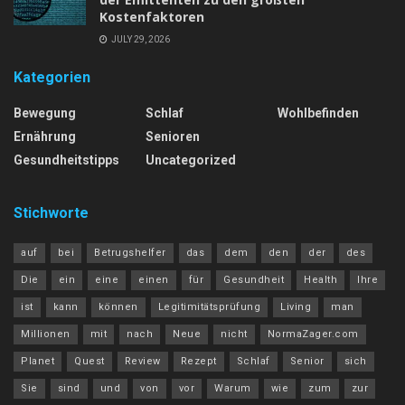
Kostenfaktoren
JULY 29, 2026
Kategorien
Bewegung
Schlaf
Wohlbefinden
Ernährung
Senioren
Gesundheitstipps
Uncategorized
Stichworte
auf
bei
Betrugshelfer
das
dem
den
der
des
Die
ein
eine
einen
für
Gesundheit
Health
Ihre
ist
kann
können
Legitimitätsprüfung
Living
man
Millionen
mit
nach
Neue
nicht
NormaZager.com
Planet
Quest
Review
Rezept
Schlaf
Senior
sich
Sie
sind
und
von
vor
Warum
wie
zum
zur