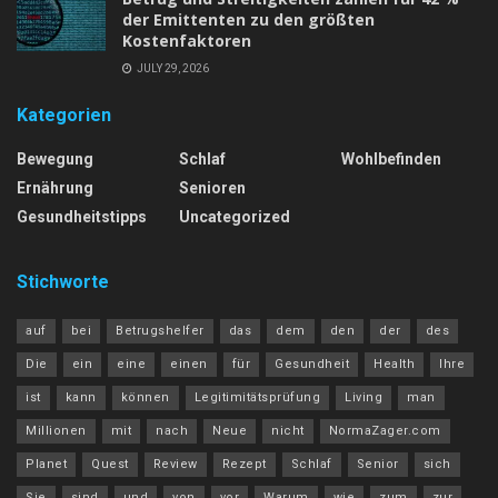
der Emittenten zu den größten
Kostenfaktoren
JULY 29, 2026
Kategorien
Bewegung
Schlaf
Wohlbefinden
Ernährung
Senioren
Gesundheitstipps
Uncategorized
Stichworte
auf
bei
Betrugshelfer
das
dem
den
der
des
Die
ein
eine
einen
für
Gesundheit
Health
Ihre
ist
kann
können
Legitimitätsprüfung
Living
man
Millionen
mit
nach
Neue
nicht
NormaZager.com
Planet
Quest
Review
Rezept
Schlaf
Senior
sich
Sie
sind
und
von
vor
Warum
wie
zum
zur