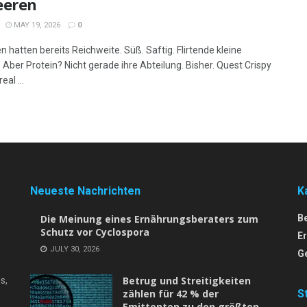
eeren
MAY 19, 2026
0
 hatten bereits Reichweite. Süß. Saftig. Flirtende kleine
 Aber Protein? Nicht gerade ihre Abteilung. Bisher. Quest Crispy
eal ...
Neueste Nachrichten
K
Die Meinung eines Ernährungsberaters zum
B
Schutz vor Cyclospora
E
JULY 30, 2026
G
Betrug und Streitigkeiten
s,
zählen für 42 % der
S
Emittenten zu den größten