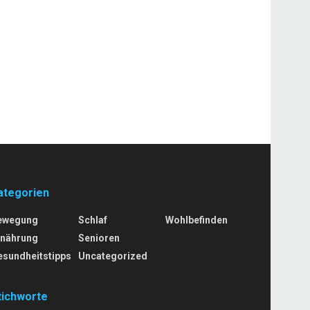
ategorien
ewegung
Schlaf
Wohlbefinden
rnährung
Senioren
esundheitstipps
Uncategorized
tichworte