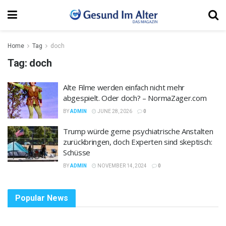
Home
Tag
doch
Tag:
doch
Alte Filme werden einfach nicht mehr
abgespielt. Oder doch? – NormaZager.com
BY
ADMIN
JUNE 28, 2026
0
Trump würde gerne psychiatrische Anstalten
zurückbringen, doch Experten sind skeptisch:
Schüsse
BY
ADMIN
NOVEMBER 14, 2024
0
Popular News