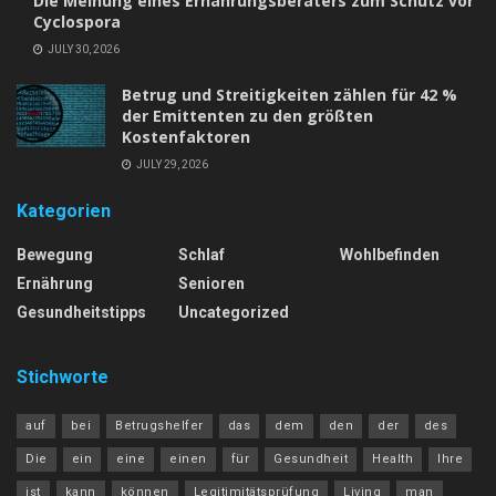
Die Meinung eines Ernährungsberaters zum Schutz vor
Cyclospora
JULY 30, 2026
Betrug und Streitigkeiten zählen für 42 %
der Emittenten zu den größten
Kostenfaktoren
JULY 29, 2026
Kategorien
Bewegung
Schlaf
Wohlbefinden
Ernährung
Senioren
Gesundheitstipps
Uncategorized
Stichworte
auf
bei
Betrugshelfer
das
dem
den
der
des
Die
ein
eine
einen
für
Gesundheit
Health
Ihre
ist
kann
können
Legitimitätsprüfung
Living
man