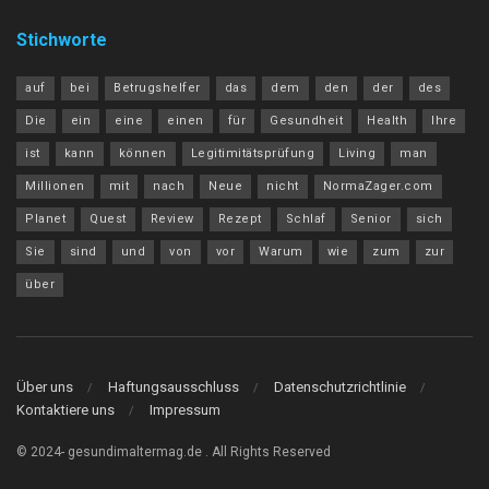
Stichworte
auf
bei
Betrugshelfer
das
dem
den
der
des
Die
ein
eine
einen
für
Gesundheit
Health
Ihre
ist
kann
können
Legitimitätsprüfung
Living
man
Millionen
mit
nach
Neue
nicht
NormaZager.com
Planet
Quest
Review
Rezept
Schlaf
Senior
sich
Sie
sind
und
von
vor
Warum
wie
zum
zur
über
Über uns
Haftungsausschluss
Datenschutzrichtlinie
Kontaktiere uns
Impressum
© 2024- gesundimaltermag.de . All Rights Reserved