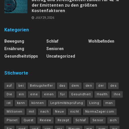
der Emittenten zu den größten
Kostenfaktoren
JULY 29, 2026
Kategorien
Bewegung
Schlaf
Wohlbefinden
Ernährung
Senioren
Gesundheitstipps
Uncategorized
Stichworte
auf
bei
Betrugshelfer
das
dem
den
der
des
Die
ein
eine
einen
für
Gesundheit
Health
Ihre
ist
kann
können
Legitimitätsprüfung
Living
man
Millionen
mit
nach
Neue
nicht
NormaZager.com
Planet
Quest
Review
Rezept
Schlaf
Senior
sich
Sie
sind
und
von
vor
Warum
wie
zum
zur