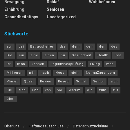
Bewegung
Schlaf
Wohlbefinden
Ernährung
Senioren
Gesundheitstipps
Uncategorized
Stichworte
auf
bei
Betrugshelfer
das
dem
den
der
des
Die
ein
eine
einen
für
Gesundheit
Health
Ihre
ist
kann
können
Legitimitätsprüfung
Living
man
Millionen
mit
nach
Neue
nicht
NormaZager.com
Planet
Quest
Review
Rezept
Schlaf
Senior
sich
Sie
sind
und
von
vor
Warum
wie
zum
zur
über
Über uns
Haftungsausschluss
Datenschutzrichtlinie