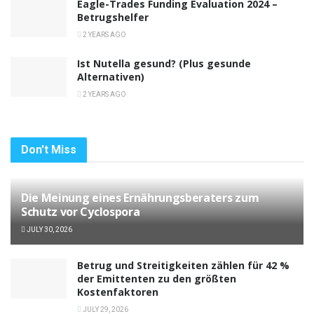
Eagle-Trades Funding Evaluation 2024 –
Betrugshelfer
2 YEARS AGO
Ist Nutella gesund? (Plus gesunde
Alternativen)
2 YEARS AGO
Don't Miss
Die Meinung eines Ernährungsberaters zum
Schutz vor Cyclospora
JULY 30, 2026
Betrug und Streitigkeiten zählen für 42 %
der Emittenten zu den größten
Kostenfaktoren
JULY 29, 2026