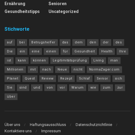
Ernährung
Senioren
Gesundheitstipps
Uncategorized
Stichworte
auf
bei
Betrugshelfer
das
dem
den
der
des
Die
ein
eine
einen
für
Gesundheit
Health
Ihre
ist
kann
können
Legitimitätsprüfung
Living
man
Millionen
mit
nach
Neue
nicht
NormaZager.com
Planet
Quest
Review
Rezept
Schlaf
Senior
sich
Sie
sind
und
von
vor
Warum
wie
zum
zur
über
Über uns
Haftungsausschluss
Datenschutzrichtlinie
Kontaktiere uns
Impressum