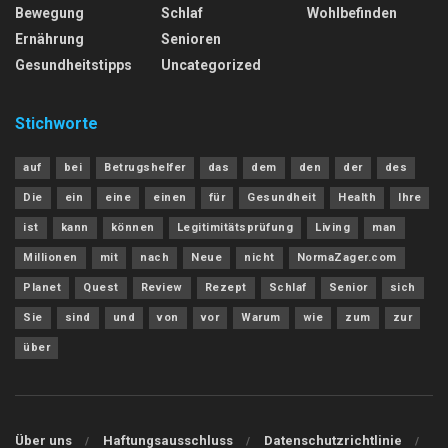
Bewegung
Schlaf
Wohlbefinden
Ernährung
Senioren
Gesundheitstipps
Uncategorized
Stichworte
auf
bei
Betrugshelfer
das
dem
den
der
des
Die
ein
eine
einen
für
Gesundheit
Health
Ihre
ist
kann
können
Legitimitätsprüfung
Living
man
Millionen
mit
nach
Neue
nicht
NormaZager.com
Planet
Quest
Review
Rezept
Schlaf
Senior
sich
Sie
sind
und
von
vor
Warum
wie
zum
zur
über
Über uns
Haftungsausschluss
Datenschutzrichtlinie