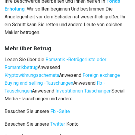
Ihre Beschwerde bearbeiten und Ihnen helfen
In
Fonds
Erholung
.
Wir sollten beginnen
Und
bestimmen
Die
Angelegenheit vor dem Schaden ist
wesentlich
größer
.
Ihr
ein Schritt kann Sie retten und
andere Leute
von solchen
Makler betrogen.
Mehr über Betrug
Lesen Sie über die
Romantik -Betrügerliste oder
Romantikbetrug
Anwesend
Kryptowährungsschemata
Anwesend
Foreign exchange
Buying and selling -Täuschungen
Anwesend
Fb -
Täuschungen
Anwesend
Investitionen Täuschungen
Social
Media -Täuschungen und andere.
Besuchen Sie unsere
Fb -Seite
Besuchen Sie unsere
Twitter
Konto