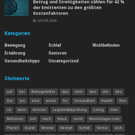
Betrug und Streitigkeiten zählen für 42 %
der Emittenten zu den größten
Kostenfaktoren
JULY 29, 2026
Kategorien
Bewegung
Schlaf
Wohlbefinden
Ernährung
Senioren
Gesundheitstipps
Uncategorized
Stichworte
auf
bei
Betrugshelfer
das
dem
den
der
des
Die
ein
eine
einen
für
Gesundheit
Health
Ihre
ist
kann
können
Legitimitätsprüfung
Living
man
Millionen
mit
nach
Neue
nicht
NormaZager.com
Planet
Quest
Review
Rezept
Schlaf
Senior
sich