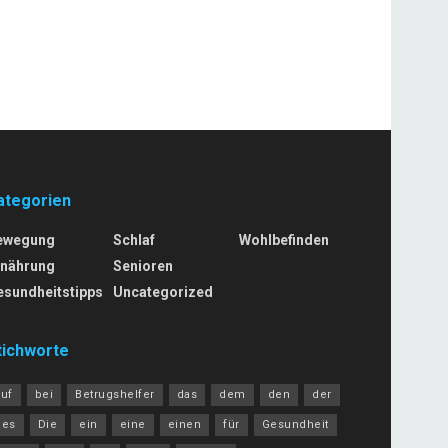
ategorien
ewegung
Schlaf
Wohlbefinden
rnährung
Senioren
esundheitstipps
Uncategorized
tichworte
auf
bei
Betrugshelfer
das
dem
den
der
des
Die
ein
eine
einen
für
Gesundheit