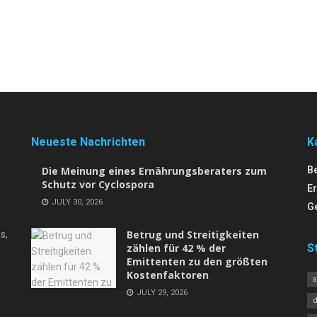
Neueste Nachrichten
K
Die Meinung eines Ernährungsberaters zum
B
Schutz vor Cyclospora
E
JULY 30, 2026
G
Betrug und Streitigkeiten
s,
zählen für 42 % der
S
Emittenten zu den größten
Kostenfaktoren
JULY 29, 2026