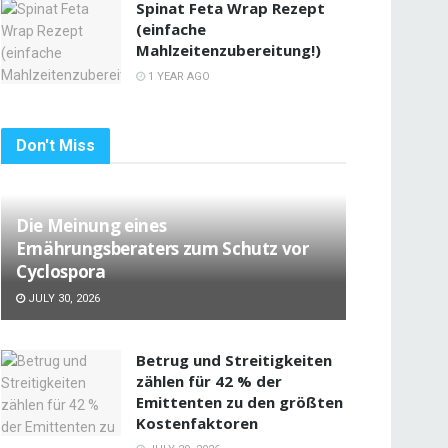
Spinat Feta Wrap Rezept
(einfache
Mahlzeitenzubereitung!)
1 YEAR AGO
Don't Miss
Die Meinung eines
Ernährungsberaters zum Schutz vor
Cyclospora
JULY 30, 2026
Betrug und Streitigkeiten
zählen für 42 % der
Emittenten zu den größten
Kostenfaktoren