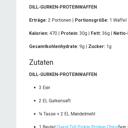
DILL-GURKEN-PROTEINWAFFEN
Erträge:
2 Portionen |
Portionsgröße:
1 Waffel
Kalorien:
470 |
Protein:
30g
|
Fett:
36g |
Netto-
Gesamtkohlenhydrate:
9g
|
Zucker:
1g
Zutaten
DILL-GURKEN-PROTEINWAFFEN
3 Eier
2 EL Gurkensaft
¼ Tasse + 2 EL Mandelmehl
1 Beutel
Quest Dill Pickle Protein Chips
fein