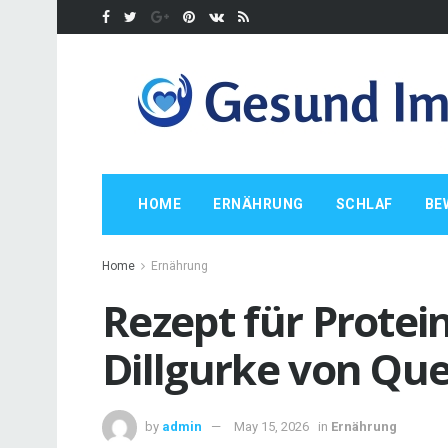
HOME
ERNÄHRUNG
SCHLAF
BE
Home
Ernährung
Rezept für Protei
Dillgurke von Que
by
admin
May 15, 2026
in
Ernährung