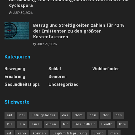
Cyclospora
JULY 30, 2026
Betrug und Streitigkeiten zählen für 42 %
der Emittenten zu den größten
Kostenfaktoren
JULY 29, 2026
Kategorien
Bewegung
Schlaf
Wohlbefinden
Ernährung
Senioren
Gesundheitstipps
Uncategorized
Stichworte
auf
bei
Betrugshelfer
das
dem
den
der
des
Die
ein
eine
einen
für
Gesundheit
Health
Ihre
ist
kann
können
Legitimitätsprüfung
Living
man